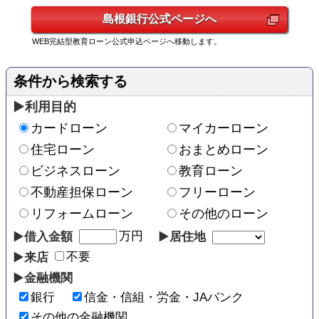
島根銀行
公式ページへ
WEB完結型教育ローン公式申込ページへ移動します。
利用目的
カードローン
マイカーローン
住宅ローン
おまとめローン
ビジネスローン
教育ローン
不動産担保ローン
フリーローン
リフォームローン
その他のローン
万円
借入金額
居住地
不要
来店
金融機関
銀行
信金・信組・労金・JAバンク
その他の金融機関